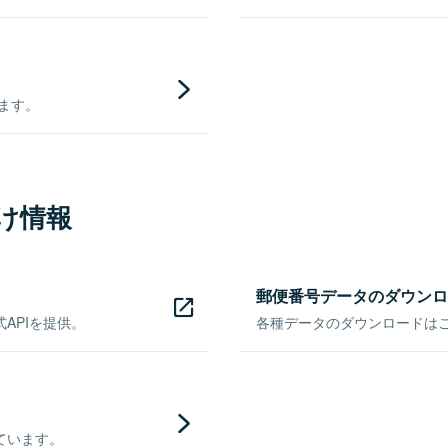
きます。
け情報
郵便番号データのダウンロ
APIを提供。
各種データのダウンロードはこち
ています。