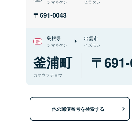
シマネケン
ヒラタシ
691-0043
島根県
出雲市
シマネケン
イズモシ
釜浦町
691-
カマウラチョウ
他の郵便番号を検索する