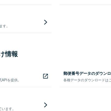
きます。
け情報
郵便番号データのダウンロ
APIを提供。
各種データのダウンロードはこち
ています。