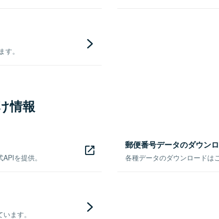
きます。
け情報
郵便番号データのダウンロ
APIを提供。
各種データのダウンロードはこち
ています。