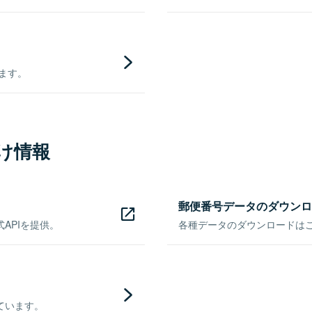
きます。
け情報
郵便番号データのダウンロ
APIを提供。
各種データのダウンロードはこち
ています。