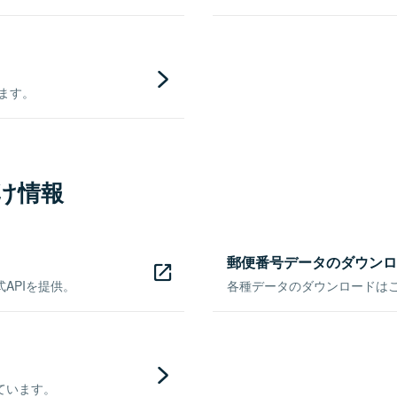
きます。
け情報
郵便番号データのダウンロ
APIを提供。
各種データのダウンロードはこち
ています。