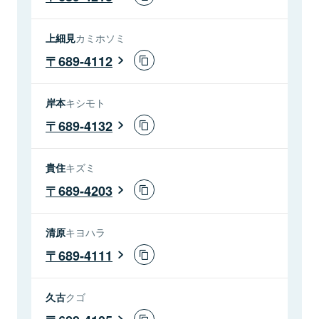
上細見
カミホソミ
689-4112
岸本
キシモト
689-4132
貴住
キズミ
689-4203
清原
キヨハラ
689-4111
久古
クゴ