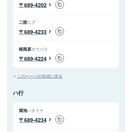
689-4202
二部
ニブ
689-4233
根雨原
ネウバラ
689-4224
このページの先頭に戻る
ハ行
畑池
ハタイケ
689-4234