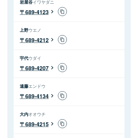
岩屋谷
イワヤダニ
689-4123
上野
ウエノ
689-4212
宇代
ウダイ
689-4207
遠藤
エンドウ
689-4134
大内
オオウチ
689-4215