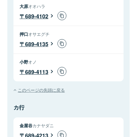
大原
オオハラ
689-4102
押口
オサエグチ
689-4135
小野
オノ
689-4113
このページの先頭に戻る
カ行
金屋谷
カナヤダニ
689-4213