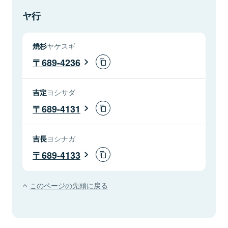
ヤ行
焼杉
ヤケスギ
689-4236
吉定
ヨシサダ
689-4131
吉長
ヨシナガ
689-4133
このページの先頭に戻る