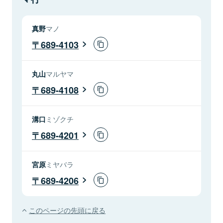
真野
マノ
689-4103
丸山
マルヤマ
689-4108
溝口
ミゾクチ
689-4201
宮原
ミヤバラ
689-4206
このページの先頭に戻る