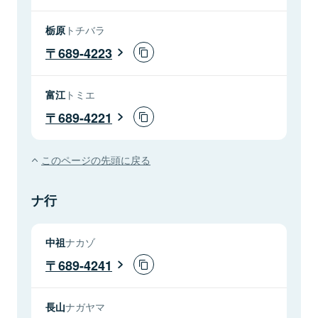
栃原
トチバラ
689-4223
富江
トミエ
689-4221
このページの先頭に戻る
ナ行
中祖
ナカゾ
689-4241
長山
ナガヤマ