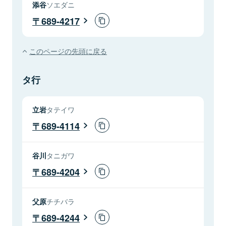
添谷
ソエダニ
689-4217
このページの先頭に戻る
タ行
立岩
タテイワ
689-4114
谷川
タニガワ
689-4204
父原
チチバラ
689-4244