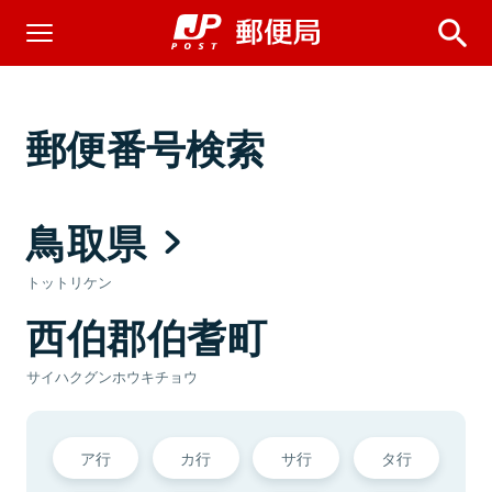
郵便番号検索
鳥取県
トットリケン
西伯郡伯耆町
サイハクグンホウキチョウ
ア行
カ行
サ行
タ行