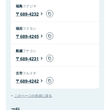
福島
フクジマ
689-4232
福吉
フクヨシ
689-4245
船越
フナコシ
689-4231
古市
フルイチ
689-4242
このページの先頭に戻る
マ行