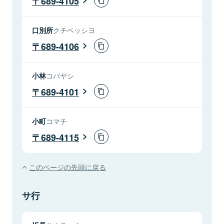
689-4105
口別所
クチベッシヨ
689-4106
小林
コバヤシ
689-4101
小町
コマチ
689-4115
このページの先頭に戻る
サ行