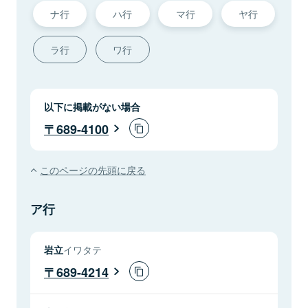
ナ行
ハ行
マ行
ヤ行
ラ行
ワ行
以下に掲載がない場合
689-4100
このページの先頭に戻る
ア行
岩立
イワタテ
689-4214