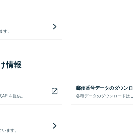
きます。
け情報
郵便番号データのダウンロ
APIを提供。
各種データのダウンロードはこち
ています。