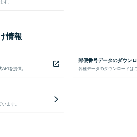
きます。
け情報
郵便番号データのダウンロ
APIを提供。
各種データのダウンロードはこち
ています。