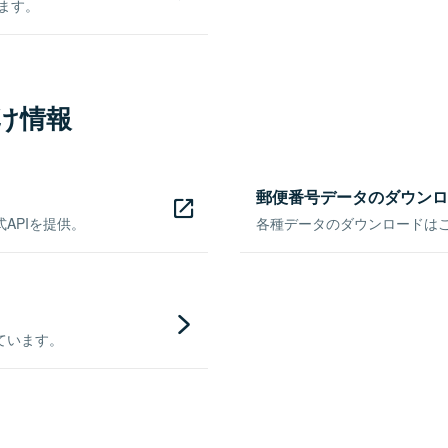
きます。
け情報
郵便番号データのダウンロ
APIを提供。
各種データのダウンロードはこち
ています。