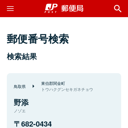
郵便番号検索
検索結果
東伯郡関金町
鳥取県
トウハクグンセキガネチョウ
野添
ノゾエ
682-0434