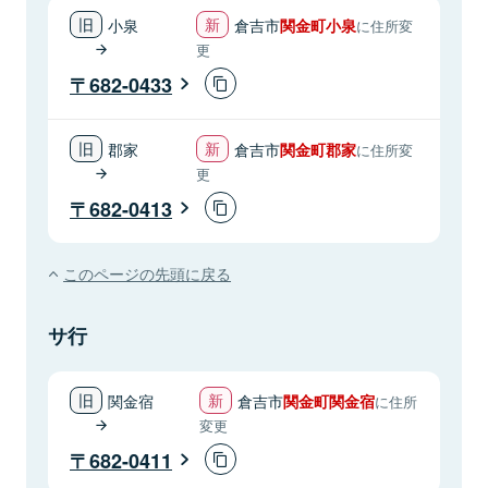
小泉
倉吉市
関金町小泉
に住所変
更
682-0433
郡家
倉吉市
関金町郡家
に住所変
更
682-0413
このページの先頭に戻る
サ行
関金宿
倉吉市
関金町関金宿
に住所
変更
682-0411