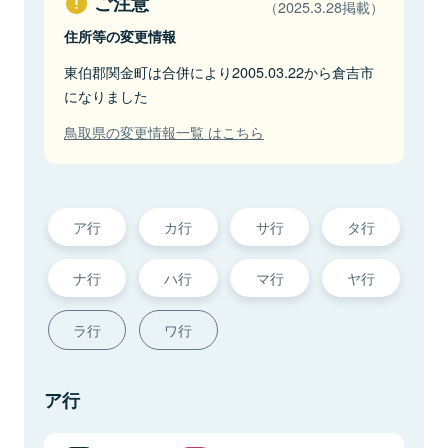
ご注意
（2025.3.28掲載）
住所等の変更情報
東伯郡関金町は合併により2005.03.22から倉吉市
になりました
鳥取県の変更情報一覧 はこちら
ア行
カ行
サ行
タ行
ナ行
ハ行
マ行
ヤ行
ラ行
ワ行
ア行