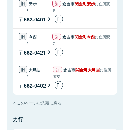
安歩
倉吉市
関金町安歩
に住所変
更
682-0401
今西
倉吉市
関金町今西
に住所変
更
682-0421
大鳥居
倉吉市
関金町大鳥居
に住所
変更
682-0402
このページの先頭に戻る
カ行