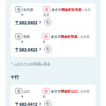
松河原
倉吉市
関金町松河原
に住所
変更
682-0403
明高
倉吉市
関金町明高
に住所変
更
682-0423
このページの先頭に戻る
ヤ行
山口
倉吉市
関金町山口
に住所変
更
682-0412