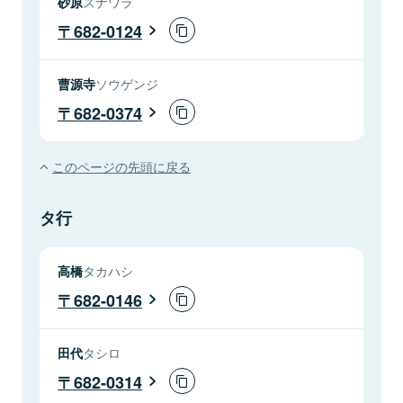
砂原
スナワラ
682-0124
曹源寺
ソウゲンジ
682-0374
このページの先頭に戻る
タ行
高橋
タカハシ
682-0146
田代
タシロ
682-0314