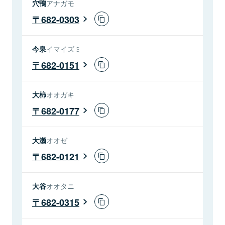
穴鴨
アナガモ
682-0303
今泉
イマイズミ
682-0151
大柿
オオガキ
682-0177
大瀬
オオゼ
682-0121
大谷
オオタニ
682-0315