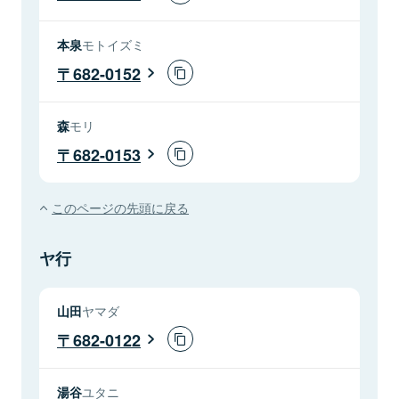
本泉
モトイズミ
682-0152
森
モリ
682-0153
このページの先頭に戻る
ヤ行
山田
ヤマダ
682-0122
湯谷
ユタニ