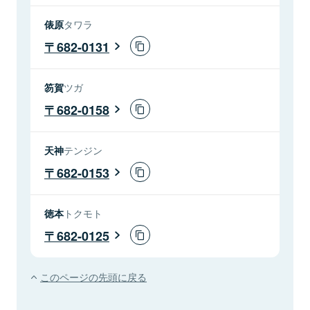
俵原
タワラ
682-0131
笏賀
ツガ
682-0158
天神
テンジン
682-0153
徳本
トクモト
682-0125
このページの先頭に戻る