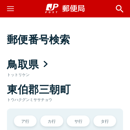
郵便番号検索
鳥取県
トットリケン
東伯郡三朝町
トウハクグンミササチョウ
ア行
カ行
サ行
タ行