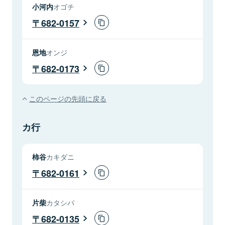
小河内
オゴチ
682-0157
恩地
オンジ
682-0173
このページの先頭に戻る
カ行
柿谷
カキダニ
682-0161
片柴
カタシバ
682-0135