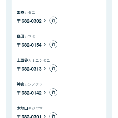
加谷
カダニ
682-0302
鎌田
カマダ
682-0154
上西谷
カミニシダニ
682-0313
神倉
カンノクラ
682-0142
木地山
キジヤマ
682-0301