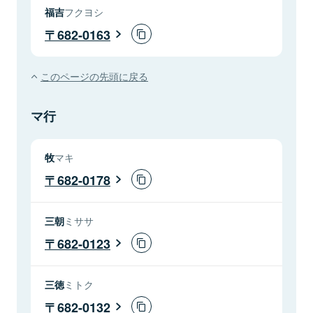
福吉
フクヨシ
682-0163
このページの先頭に戻る
マ行
牧
マキ
682-0178
三朝
ミササ
682-0123
三徳
ミトク
682-0132