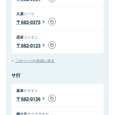
久原
クバラ
682-0375
恋谷
コイダニ
682-0123
このページの先頭に戻る
サ行
坂本
サカモト
682-0136
桜ケ丘
サクラガオカ