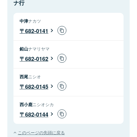
ナ行
中津
ナカツ
682-0141
鉛山
ナマリヤマ
682-0162
西尾
ニシオ
682-0145
西小鹿
ニシオシカ
682-0144
このページの先頭に戻る