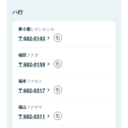
ハ行
東小鹿
ヒガシオシカ
682-0143
福田
フクダ
682-0159
福本
フクモト
682-0317
福山
フクヤマ
682-0311