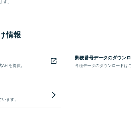
きます。
け情報
郵便番号データのダウンロ
APIを提供。
各種データのダウンロードはこち
ています。