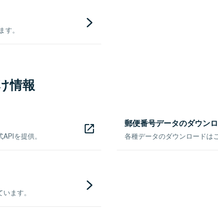
きます。
け情報
郵便番号データのダウンロ
APIを提供。
各種データのダウンロードはこち
ています。