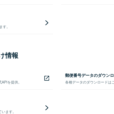
きます。
け情報
郵便番号データのダウンロ
APIを提供。
各種データのダウンロードはこち
ています。