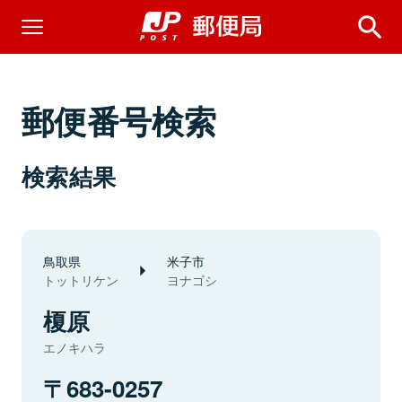
郵便番号検索
検索結果
鳥取県
米子市
トットリケン
ヨナゴシ
榎原
エノキハラ
683-0257