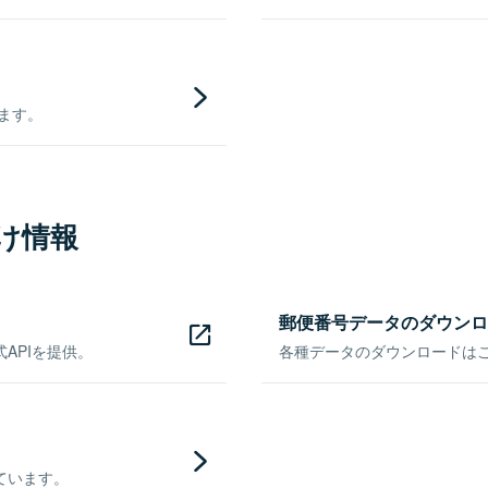
きます。
け情報
郵便番号データのダウンロ
APIを提供。
各種データのダウンロードはこち
ています。