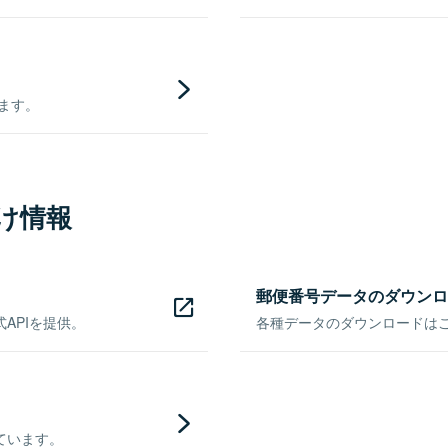
きます。
け情報
郵便番号データのダウンロ
APIを提供。
各種データのダウンロードはこち
ています。