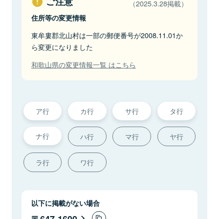
ご注意
（2025.3.28掲載）
住所等の変更情報
東牟婁郡北山村は一部の郵便番号が2008.11.01か
ら変更になりました
和歌山県の変更情報一覧 はこちら
ア行
カ行
サ行
タ行
ナ行
ハ行
マ行
ヤ行
ラ行
ワ行
以下に掲載がない場合
647-1600