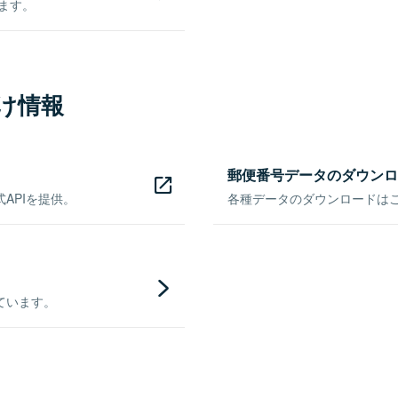
きます。
け情報
郵便番号データのダウンロ
APIを提供。
各種データのダウンロードはこち
ています。