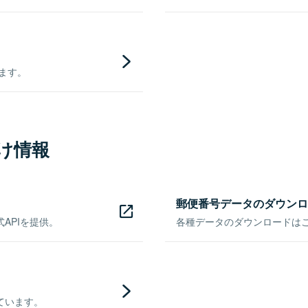
きます。
け情報
郵便番号データのダウンロ
APIを提供。
各種データのダウンロードはこち
ています。