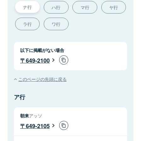
ナ行
ハ行
マ行
ヤ行
ラ行
ワ行
以下に掲載がない場合
649-2100
このページの先頭に戻る
ア行
朝来
アッソ
649-2105