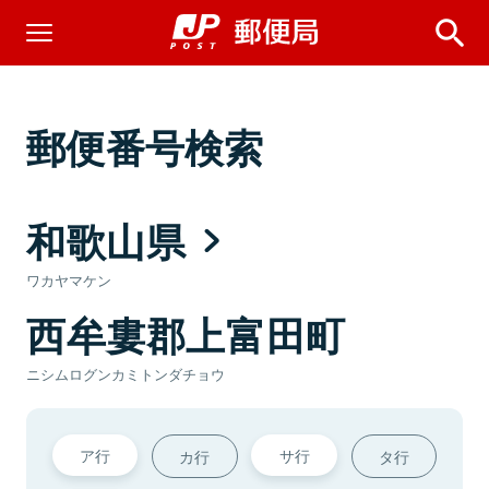
郵便番号検索
和歌山県
ワカヤマケン
西牟婁郡上富田町
ニシムログンカミトンダチョウ
ア行
サ行
カ行
タ行