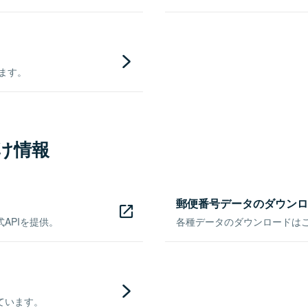
きます。
け情報
郵便番号データのダウンロ
APIを提供。
各種データのダウンロードはこち
ています。