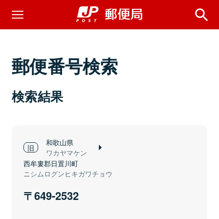
郵便番号検索
検索結果
和歌山県
ワカヤマケン
西牟婁郡日置川町
ニシムログンヒキガワチョウ
649-2532