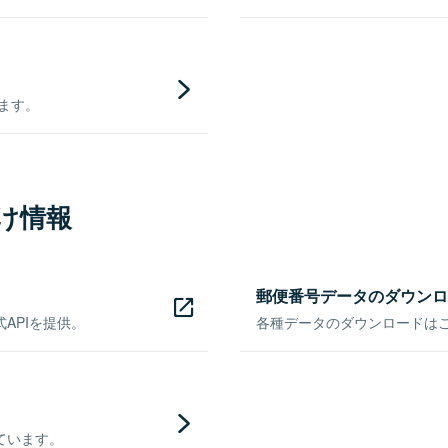
きます。
け情報
郵便番号データのダウンロ
APIを提供。
各種データのダウンロードはこち
ています。