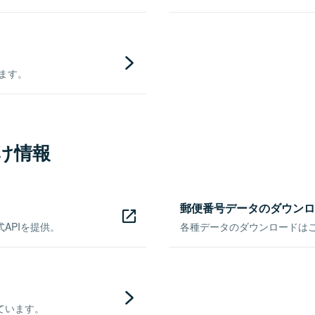
きます。
け情報
郵便番号データのダウンロ
APIを提供。
各種データのダウンロードはこち
ています。