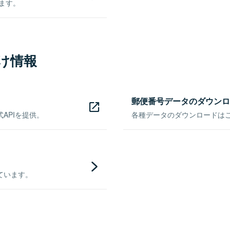
きます。
け情報
郵便番号データのダウンロ
APIを提供。
各種データのダウンロードはこち
ています。