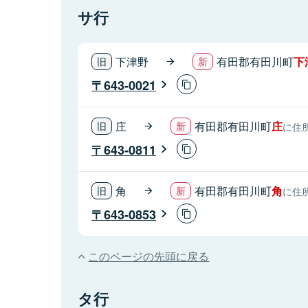
サ行
下津野
有田郡有田川町
下
643-0021
庄
有田郡有田川町
庄
に住
643-0811
角
有田郡有田川町
角
に住
643-0853
このページの先頭に戻る
タ行