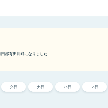
から有田郡有田川町になりました
タ行
ナ行
ハ行
マ行