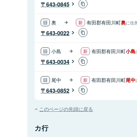
643-0845
奥
有田郡有田川町
奥
に住
643-0022
小島
有田郡有田川町
小島
643-0034
尾中
有田郡有田川町
尾中
643-0852
このページの先頭に戻る
カ行