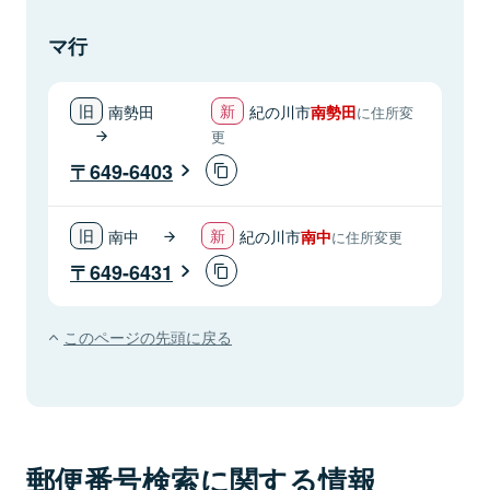
マ行
南勢田
紀の川市
南勢田
に住所変
更
649-6403
南中
紀の川市
南中
に住所変更
649-6431
このページの先頭に戻る
郵便番号検索に関する情報