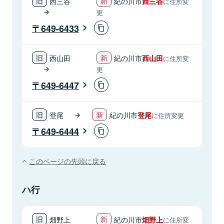
西三谷
紀の川市
西三谷
に住所変
更
649-6433
西山田
紀の川市
西山田
に住所変
更
649-6447
登尾
紀の川市
登尾
に住所変更
649-6444
このページの先頭に戻る
ハ行
畑野上
紀の川市
畑野上
に住所変