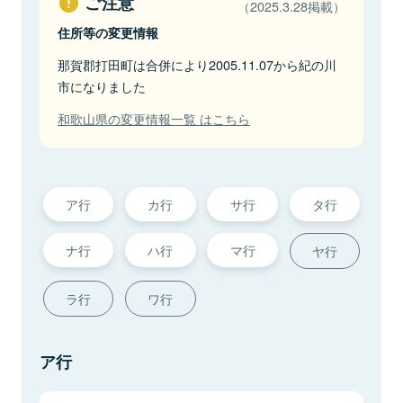
ご注意
（2025.3.28掲載）
住所等の変更情報
那賀郡打田町は合併により2005.11.07から紀の川
市になりました
和歌山県の変更情報一覧 はこちら
ア行
カ行
サ行
タ行
ナ行
ハ行
マ行
ヤ行
ラ行
ワ行
ア行