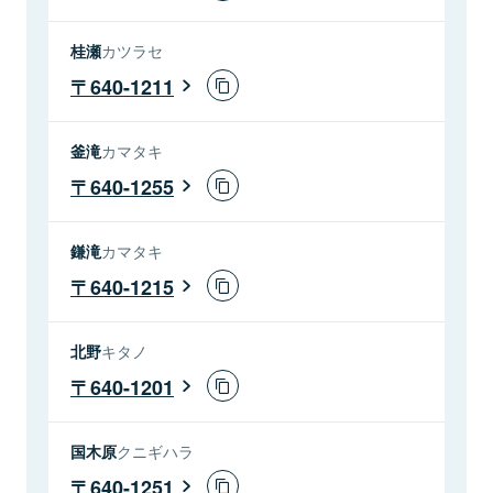
桂瀬
カツラセ
640-1211
釜滝
カマタキ
640-1255
鎌滝
カマタキ
640-1215
北野
キタノ
640-1201
国木原
クニギハラ
640-1251