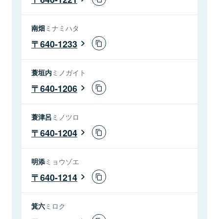
南畑
ミナミハタ
640-1233
蓑垣内
ミノガイト
640-1206
蓑津呂
ミノツロ
640-1204
明添
ミョウゾエ
640-1214
箕六
ミロク