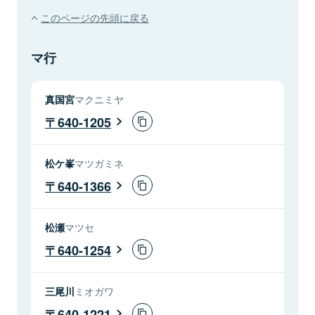
このページの先頭に戻る
マ行
真国宮
マクニミヤ
640-1205
松ケ峯
マツガミネ
640-1366
松瀬
マツセ
640-1254
三尾川
ミオガワ
640-1221