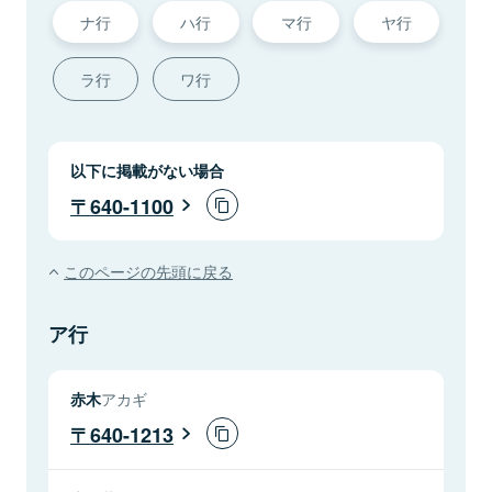
ナ行
ハ行
マ行
ヤ行
ラ行
ワ行
以下に掲載がない場合
640-1100
このページの先頭に戻る
ア行
赤木
アカギ
640-1213