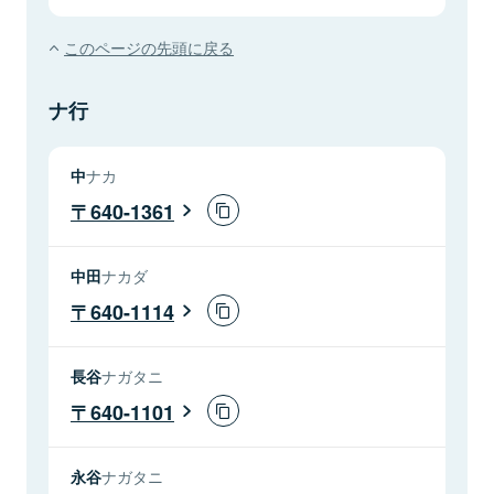
このページの先頭に戻る
ナ行
中
ナカ
640-1361
中田
ナカダ
640-1114
長谷
ナガタニ
640-1101
永谷
ナガタニ