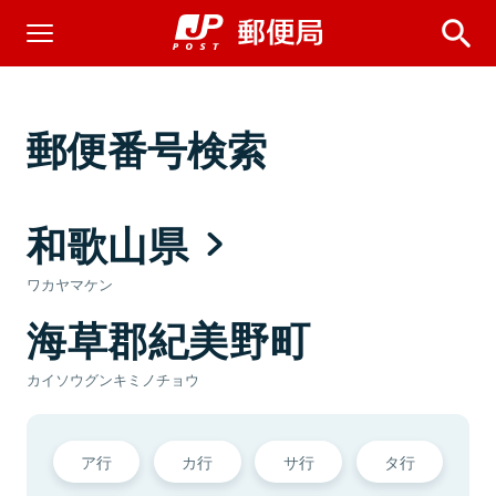
郵便番号検索
和歌山県
ワカヤマケン
海草郡紀美野町
カイソウグンキミノチョウ
ア行
カ行
サ行
タ行