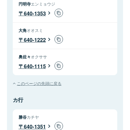
円明寺
エンミョウジ
640-1353
大角
オオスミ
640-1222
奥佐々
オクササ
640-1115
このページの先頭に戻る
カ行
勝谷
カチヤ
640-1351