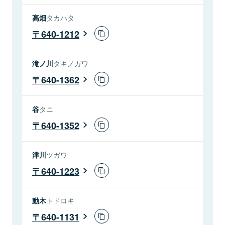
高畑
タカハタ
640-1212
滝ノ川
タキノガワ
640-1362
谷
タニ
640-1352
津川
ツガワ
640-1223
動木
トドロキ
640-1131