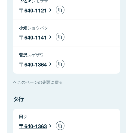
下佐々
シモササ
640-1121
小畑
ショウバタ
640-1141
菅沢
スゲザワ
640-1364
このページの先頭に戻る
タ行
田
タ
640-1363