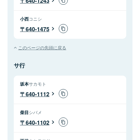
640-1243
小西
コニシ
640-1475
このページの先頭に戻る
サ行
坂本
サカモト
640-1112
柴目
シバメ
640-1102