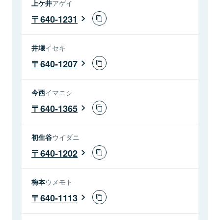
上ケ井
アゲイ
640-1231
井堰
イセキ
640-1207
今西
イマニシ
640-1365
初生谷
ウイダニ
640-1202
梅本
ウメモト
640-1113