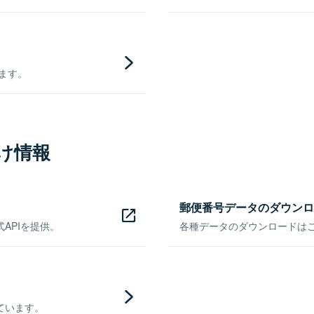
きます。
け情報
郵便番号データのダウンロ
APIを提供。
各種データのダウンロードはこち
ています。