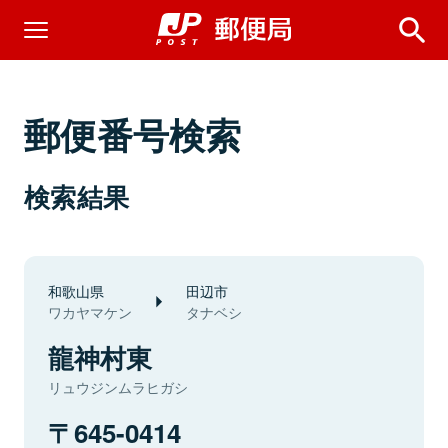
郵便番号検索
検索結果
和歌山県
田辺市
ワカヤマケン
タナベシ
龍神村東
リュウジンムラヒガシ
645-0414