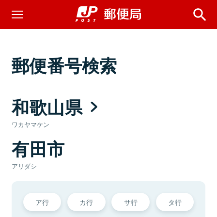
郵便番号検索
和歌山県
ワカヤマケン
有田市
アリダシ
ア行
カ行
サ行
タ行