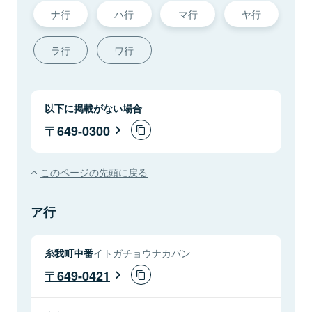
ナ行
ハ行
マ行
ヤ行
ラ行
ワ行
以下に掲載がない場合
649-0300
このページの先頭に戻る
ア行
糸我町中番
イトガチョウナカバン
649-0421