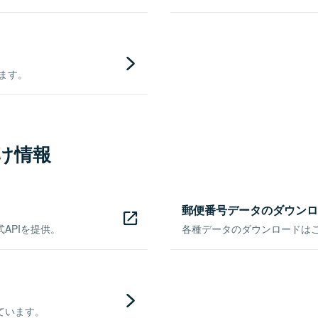
きます。
け情報
郵便番号データのダウンロ
APIを提供。
各種データのダウンロードはこち
ています。