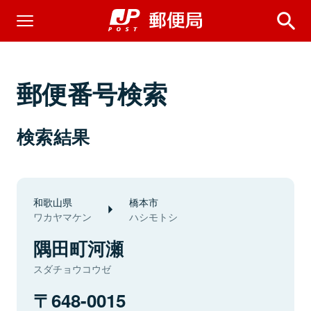
郵便番号検索
検索結果
和歌山県
橋本市
ワカヤマケン
ハシモトシ
隅田町河瀬
スダチョウコウゼ
648-0015