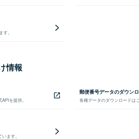
きます。
け情報
郵便番号データのダウンロ
APIを提供。
各種データのダウンロードはこち
ています。