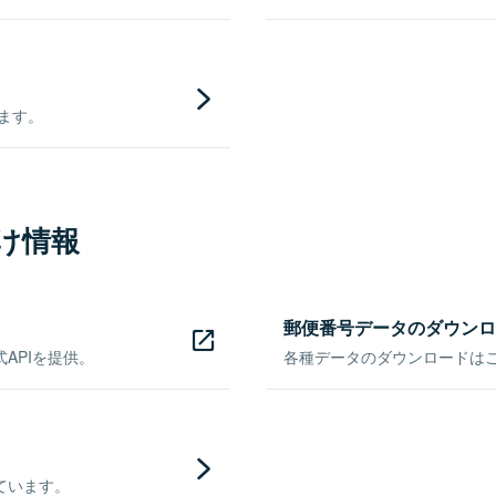
きます。
け情報
郵便番号データのダウンロ
APIを提供。
各種データのダウンロードはこち
ています。