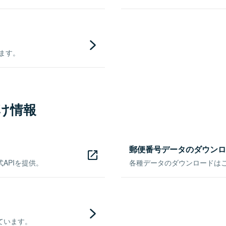
きます。
け情報
郵便番号データのダウンロ
APIを提供。
各種データのダウンロードはこち
ています。