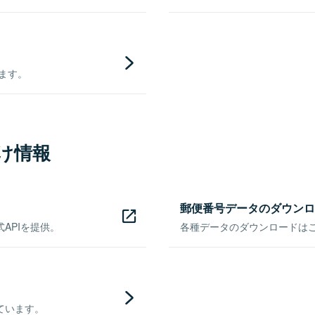
きます。
け情報
郵便番号データのダウンロ
APIを提供。
各種データのダウンロードはこち
ています。