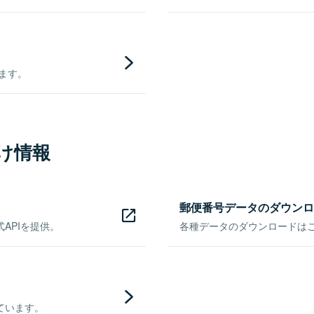
きます。
け情報
郵便番号データのダウンロ
APIを提供。
各種データのダウンロードはこち
ています。