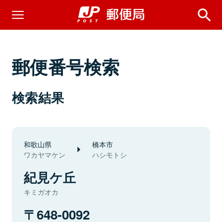
郵便番号検索
検索結果
和歌山県
橋本市
ワカヤマケン
ハシモトシ
紀見ケ丘
キミガオカ
648-0092