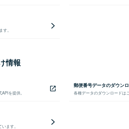
きます。
け情報
郵便番号データのダウンロ
APIを提供。
各種データのダウンロードはこち
ています。