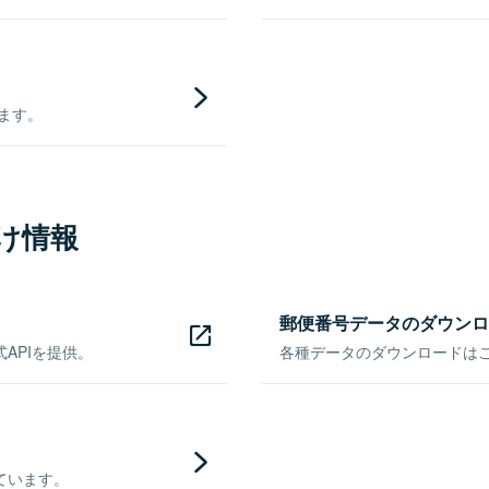
きます。
け情報
郵便番号データのダウンロ
APIを提供。
各種データのダウンロードはこち
ています。