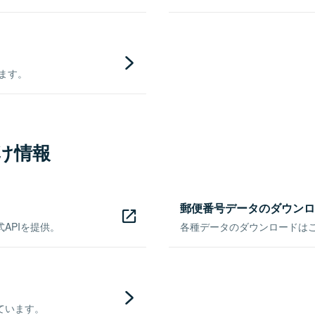
きます。
け情報
郵便番号データのダウンロ
APIを提供。
各種データのダウンロードはこち
ています。