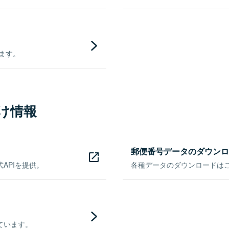
きます。
け情報
郵便番号データのダウンロ
APIを提供。
各種データのダウンロードはこち
ています。