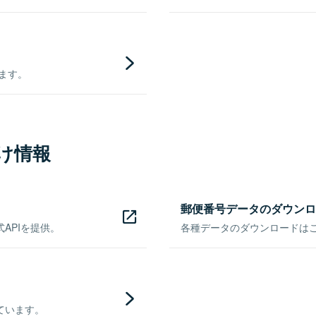
きます。
け情報
郵便番号データのダウンロ
APIを提供。
各種データのダウンロードはこち
ています。