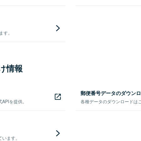
きます。
け情報
郵便番号データのダウンロ
APIを提供。
各種データのダウンロードはこち
ています。