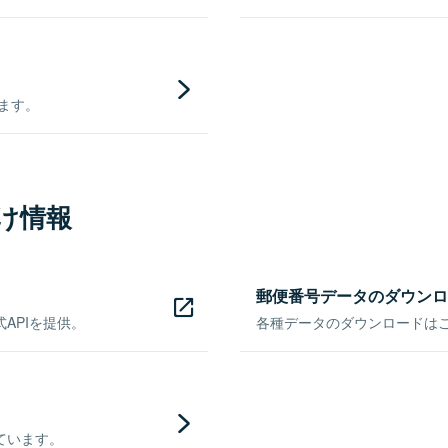
きます。
け情報
郵便番号データのダウンロ
APIを提供。
各種データのダウンロードはこち
ています。