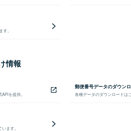
きます。
け情報
郵便番号データのダウンロ
APIを提供。
各種データのダウンロードはこち
ています。